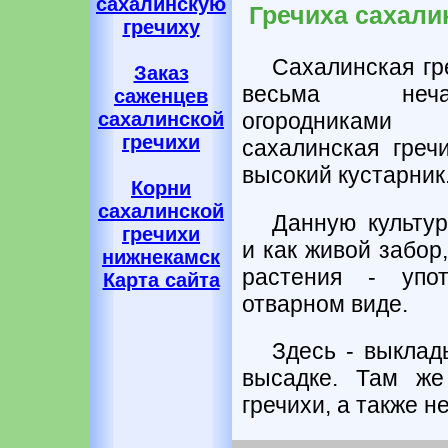
сахалинскую
Гречиха сахали
гречиху
Сахалинская гр
Заказ
весьма неча
саженцев
огородниками
сахалинской
гречихи
сахалинская греч
высокий кустарник
Корни
сахалинской
Данную культур
гречихи
и как живой забор
нижнекамск
растения - упо
Карта сайта
отварном виде.
Здесь - выклад
высадке. Там же
гречихи, а также н