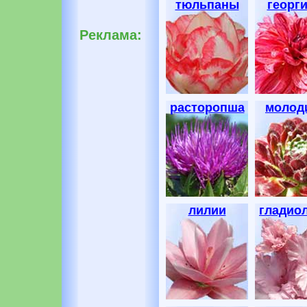
тюльпаны
георг
Реклама:
расторопша
молод
лилии
гладио