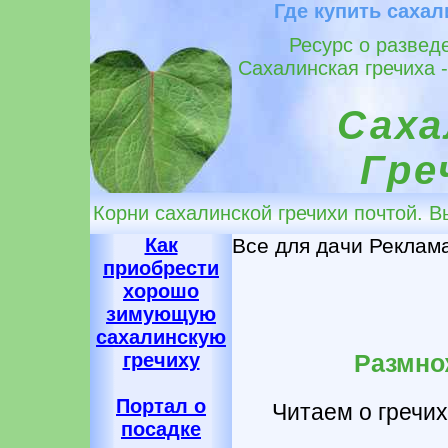
Где купить сахал
Ресурс о развед
Сахалинская гречиха 
Саха
Гре
Корни сахалинской гречихи почтой. 
Как
Все для дачи Реклам
приобрести
хорошо
зимующую
сахалинскую
гречиху
Размно
Портал о
Читаем о гречих
посадке