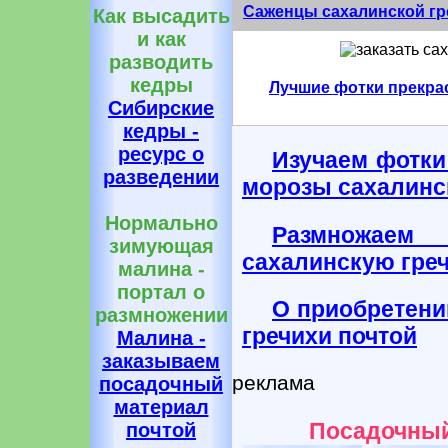
Саженцы сахалинской гр
Как высадить
и как
разводить
кедры
Лучшие фотки прекра
Сибирские
кедры -
ресурс о
Изучаем фотки
разведении
морозы сахалинс
Нормально
Размножаем
зимующая
сахалинскую гре
малина -
портал о
О приобретени
размножении
гречихи почтой
Малина -
заказываем
реклама
посадочный
материал
почтой
Посадочный