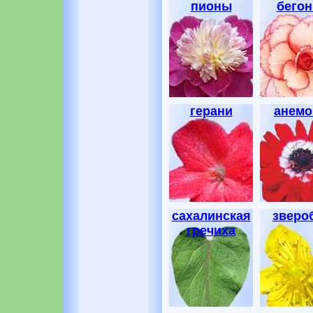
пионы
бегон
герани
анем
сахалинская
зверо
гречиха