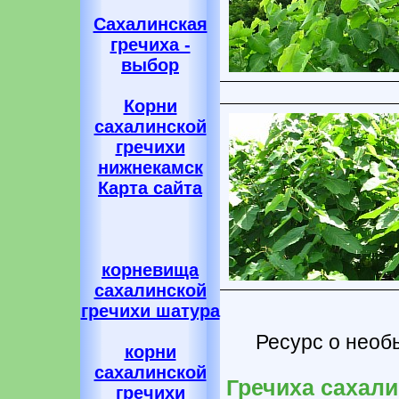
Сахалинская
гречиха -
выбор
Корни
сахалинской
гречихи
нижнекамск
Карта сайта
корневища
сахалинской
гречихи шатура
Ресурс о необ
корни
сахалинской
Гречиха сахали
гречихи