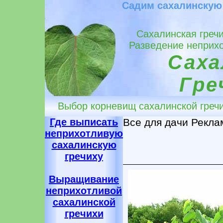
Садим сахалинскую 
Сахалинская гречи
Разведение неприхо
Саха
Гре
Выбор корневищ сахалинской гречи
Где выписать
Все для дачи Рекла
неприхотливую
сахалинскую
гречиху
Выращивание
неприхотливой
сахалинской
гречихи