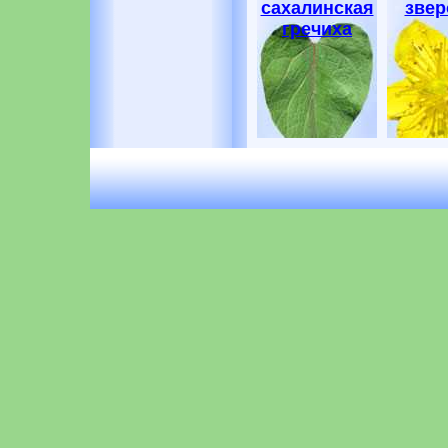
сахалинская
звер
гречиха