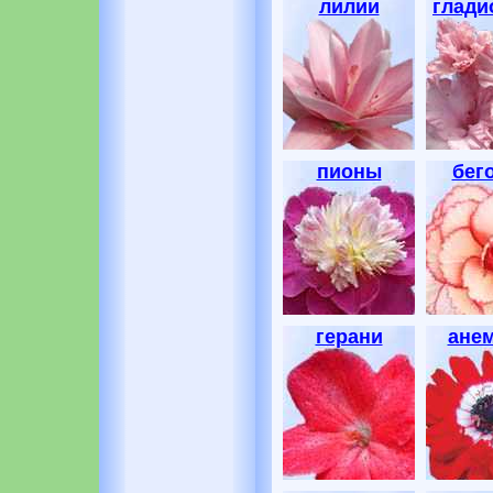
лилии
глади
пионы
бег
герани
ане