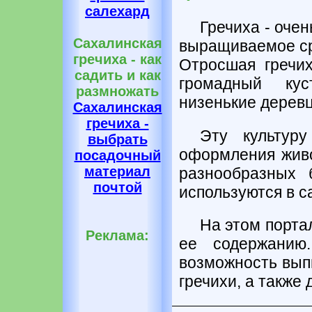
салехард
Гречиха - очен
Сахалинская
выращиваемое ср
гречиха - как
Отросшая гречих
садить и как
громадный ку
размножать
низенькие деревц
Сахалинская
гречиха -
Эту культур
выбрать
оформления живо
посадочный
материал
разнообразных 
почтой
используются в с
На этом порта
Реклама:
ее содержанию
возможность вып
гречихи, а также 