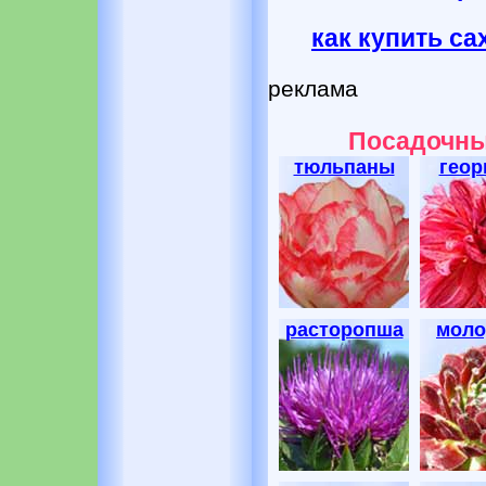
как купить са
реклама
Посадочны
тюльпаны
геор
расторопша
моло