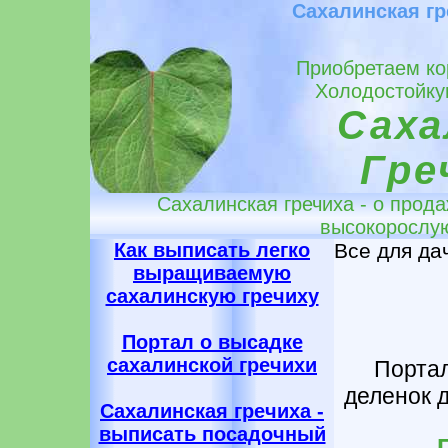
Сахалинская гр
Приобретаем ко
Холодостойку
Саха
Гре
Сахалинская гречиха - о прода
высокорослую
Как выписать легко
Все для да
выращиваемую
сахалинскую гречиху
Портал о высадке
сахалинской гречихи
Портал
деленок д
Сахалинская гречиха -
выписать посадочный