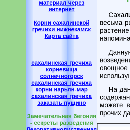
материал через
интернет
Сахал
весьма р
Корни сахалинской
гречихи нижнекамск
растение
Карта сайта
напомина
Данну
возведе
сахалинская гречиха
овощное 
корневища
использу
солнечногорск
сахалинская гречиха
На дан
корни нарьян-мар
сахалинская гречиха
содержан
заказать пущино
можете в
прочих да
Замечательная бегония
- секреты разведения
Декоративнолиственная