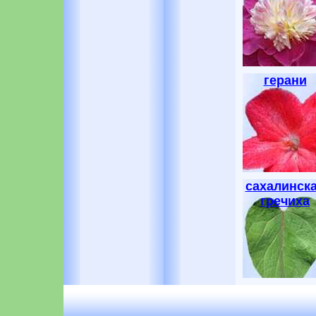
герани
сахалинск
гречиха