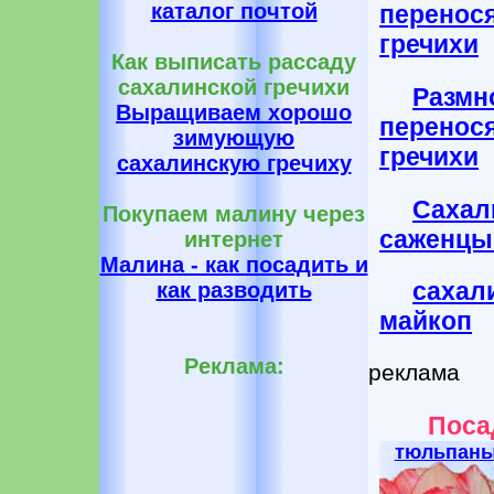
каталог почтой
перено
гречихи
Как выписать рассаду
сахалинской гречихи
Раз
Выращиваем хорошо
перено
зимующую
гречихи
сахалинскую гречиху
Сахал
Покупаем малину через
саженцы 
интернет
Малина - как посадить и
саха
как разводить
майкоп
Реклама:
реклама
Поса
тюльпан