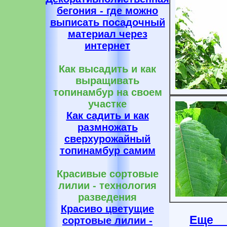
бегония - где можно
выписать посадочный
материал через
интернет
Как высадить и как
выращивать
топинамбур на своем
участке
Как садить и как
размножать
сверхурожайный
топинамбур самим
Красивые сортовые
лилии - технология
разведения
Красиво цветущие
Еще 
сортовые лилии -