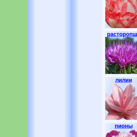
расторопш
лилии
пионы