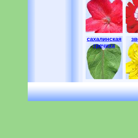
сахалинская
зв
гречиха