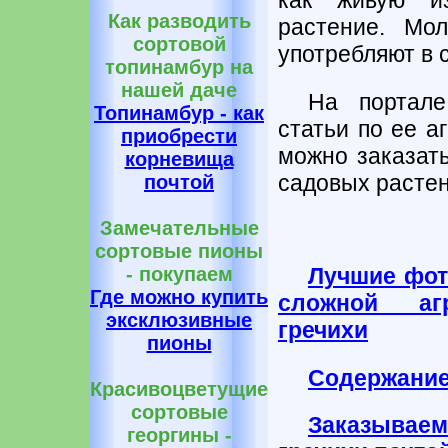
как живую и
Как разводить
растение. Мо
сортовой
употребляют в 
топинамбур на
нашей даче
На портале
Топинамбур - как
статьи по ее а
приобрести
можно заказать
корневища
садовых растен
почтой
Замечательные
сортовые пионы
Лучшие фот
- покупаем
Где можно купить
сложной агр
эксклюзивные
гречихи
пионы
Содержание
Красивоцветущие
сортовые
Заказывае
георгины -