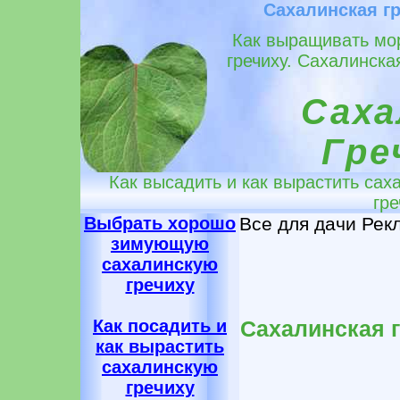
Сахалинская г
Как выращивать мо
гречиху. Сахалинская
Саха
Гре
Как высадить и как вырастить сах
гре
Выбрать хорошо
Все для дачи Рек
зимующую
сахалинскую
гречиху
Как посадить и
Сахалинская 
как вырастить
сахалинскую
гречиху