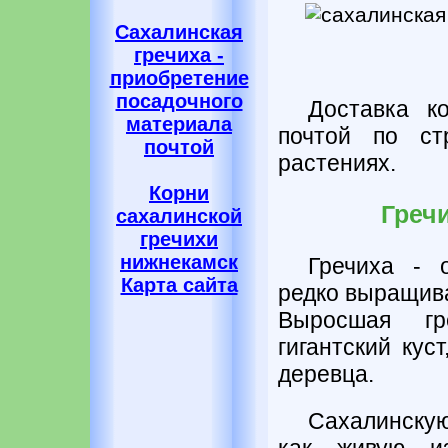
Сахалинская
гречиха -
приобретение
посадочного
Доставка к
материала
почтой по ст
почтой
растениях.
Корни
Греч
сахалинской
гречихи
нижнекамск
Гречиха - 
Карта сайта
редко выращив
Выросшая гр
гигантский кус
деревца.
Сахалинску