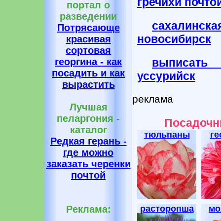
гречихи почто
портал о
разведении
сахалинс
Потрясающе
новосибирск
красивая
сортовая
выписать
георгина - как
посадить и как
уссурийск
вырастить
реклама
Лучшая
пеларгония -
Посадочн
каталог
тюльпаны
ге
Редкая герань -
где можно
заказать черенки
почтой
расторопша
мо
Реклама: