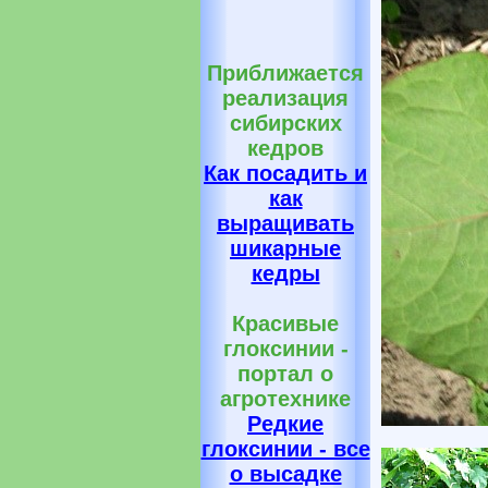
Приближается
реализация
сибирских
кедров
Как посадить и
как
выращивать
шикарные
кедры
Красивые
глоксинии -
портал о
агротехнике
Редкие
глоксинии - все
о высадке