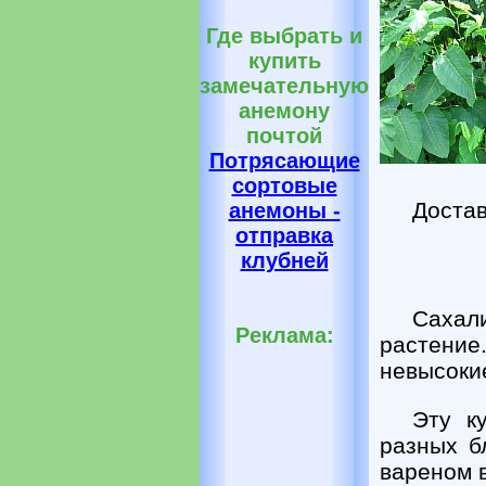
Где выбрать и
купить
замечательную
анемону
почтой
Потрясающие
сортовые
Достав
анемоны -
отправка
клубней
Сахали
Реклама:
растение
невысокие
Эту к
разных б
вареном 