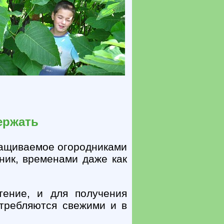
держать
ыращиваемое огородниками
ник, временами даже как
тение, и для получения
требляются свежими и в