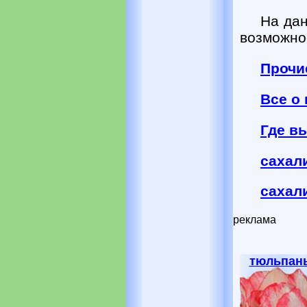
На дан
возможно
Прочи
Все о
Где в
сахал
сахал
реклама
тюльпан