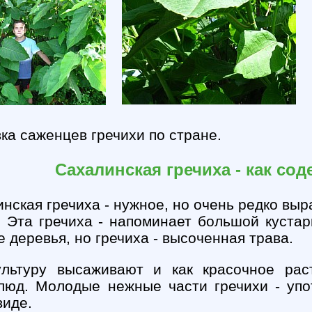
ка саженцев гречихи по стране.
Сахалинская гречиха - как со
нская гречиха - нужное, но очень редко в
. Эта гречиха - напоминает большой кустар
 деревья, но гречиха - высоченная трава.
ультуру высаживают и как красочное рас
люд. Молодые нежные части гречихи - упо
виде.