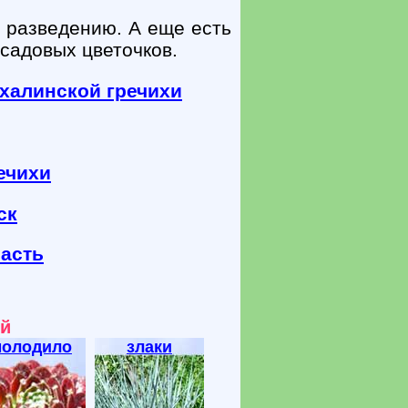
 разведению. А еще есть
садовых цветочков.
халинской гречихи
ечихи
ск
ласть
ой
молодило
злаки