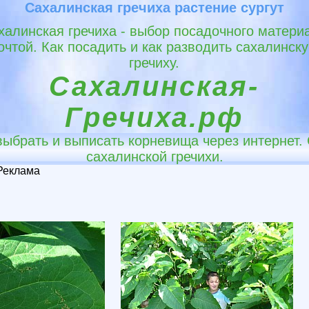
Сахалинская гречиха растение сургут
халинская гречиха - выбор посадочного матери
очтой. Как посадить и как разводить сахалинск
гречиху.
Сахалинская-
Гречиха.рф
 выбрать и выписать корневища через интернет
сахалинской гречихи.
Реклама