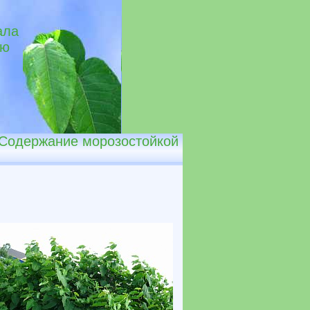
ала
ую
. Содержание морозостойкой