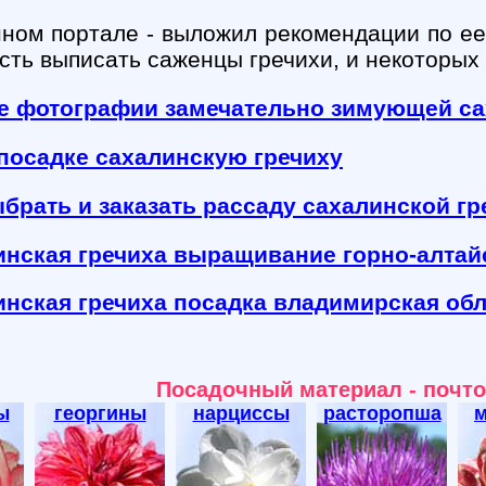
ном портале - выложил рекомендации по ее
сть выписать саженцы гречихи, и некоторых 
е фотографии замечательно зимующей са
 посадке сахалинскую гречиху
ыбрать и заказать рассаду сахалинской гр
инская гречиха выращивание горно-алтай
инская гречиха посадка владимирская об
Посадочный материал - почт
ы
георгины
нарциссы
расторопша