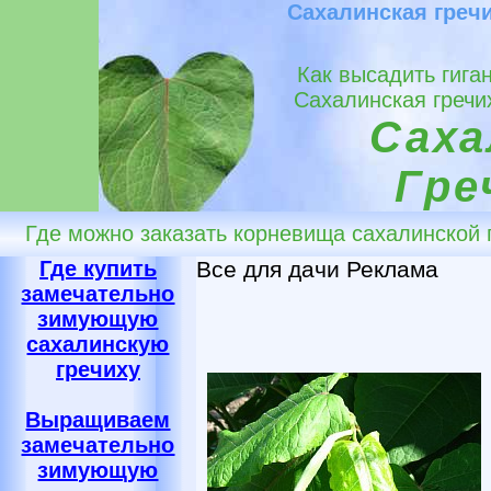
Сахалинская греч
Как высадить гига
Сахалинская гречи
Саха
Гре
Где можно заказать корневища сахалинской 
Где купить
Все для дачи Реклама
замечательно
зимующую
сахалинскую
гречиху
Выращиваем
замечательно
зимующую