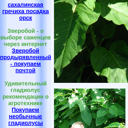
сахалинская
гречиха посадка
орск
Зверобой - о
выборе саженцев
через интернет
Зверобой
продырявленный
- покупаем
почтой
Удивительный
гладиолус
рекомендации о
агротехнике
Покупаем
необычные
гладиолусы