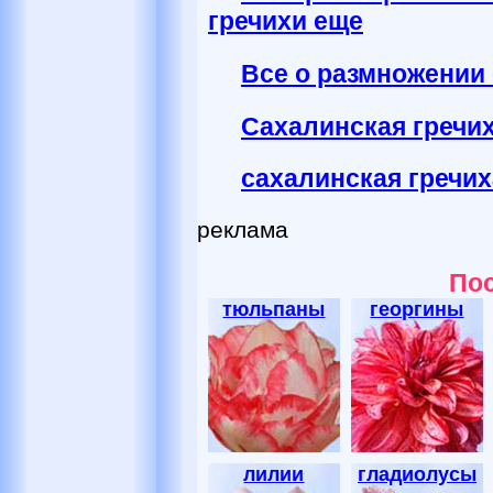
гречихи еще
Все о размножении
Сахалинская гречих
сахалинская гречи
реклама
Пос
тюльпаны
георгины
лилии
гладиолусы