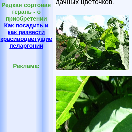
дачных цветочков.
Редкая сортовая
герань - о
приобретении
Как посадить и
как развести
красивоцветущие
пеларгонии
Реклама: