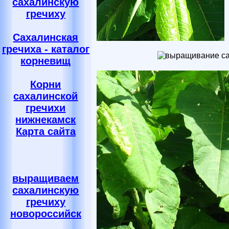
сахалинскую
гречиху
Сахалинская
гречиха - каталог
корневищ
Корни
сахалинской
гречихи
нижнекамск
Карта сайта
выращиваем
сахалинскую
гречиху
новороссийск