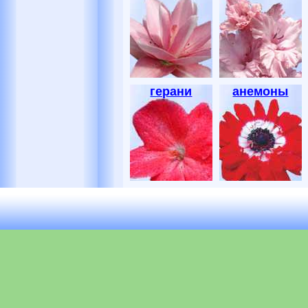
герани
анемоны