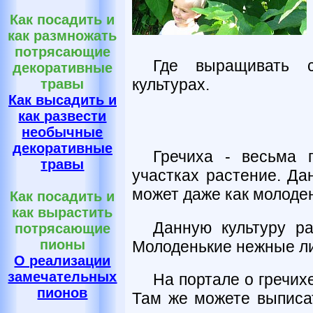
Как посадить и
как размножать
потрясающие
Где выращивать с
декоративные
культурах.
травы
Как высадить и
как развести
необычные
декоративные
Гречиха - весьма 
травы
участках растение. Дан
может даже как молоде
Как посадить и
как вырастить
Данную культуру ра
потрясающие
пионы
Молоденькие нежные ли
О реализации
замечательных
На портале о гречих
пионов
Там же можете выписат