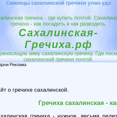
Саженцы сахалинской гречихи улан-удэ
алинская гречиха - где купить почтой. Сахалин
гречиха - как посадить и как разводить.
Сахалинская-
Гречиха.рф
реносящую зиму сахалинскую гречиху. Где посм
сахалинской гречихи почтой.
 дачи Реклама
йт о гречихе сахалинской.
Гречиха сахалинская - ка
халинская гречиха - нужное, весьма редк