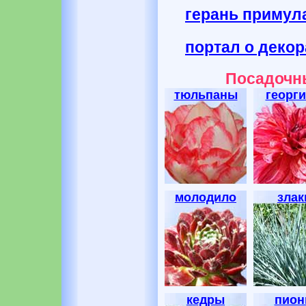
герань примул
портал о деко
Посадочны
тюльпаны
георг
молодило
злак
кедры
пио