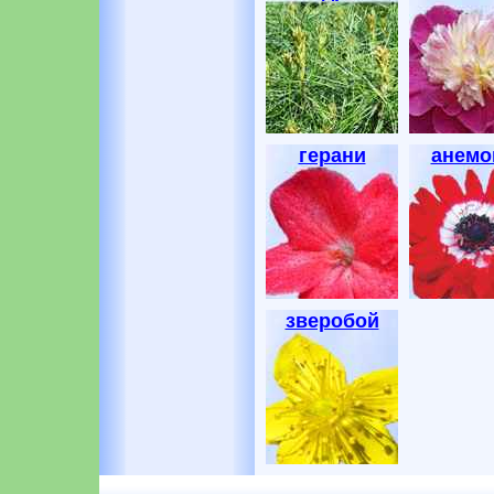
герани
анем
зверобой