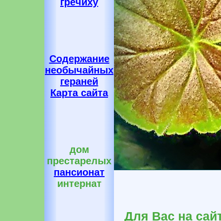
гречиху
Содержание
необычайных
гераней
Карта сайта
дом
престарелых
пансионат
интернат
Для Вас на сай