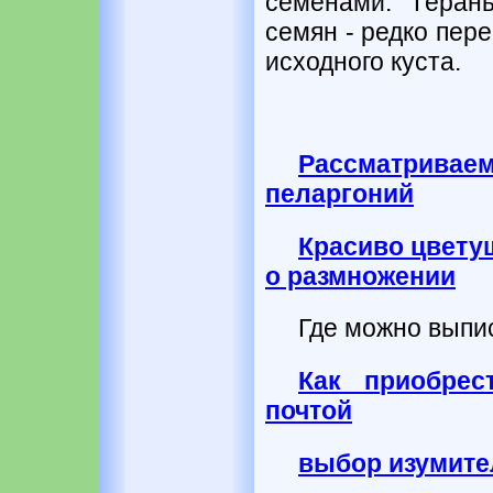
семенами. Геран
семян - редко пер
исходного куста.
Рассматривае
пеларгоний
Красиво цветущ
о размножении
Где можно выпис
Как приобрес
почтой
выбор изумите