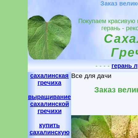
Заказ вели
Покупаем красивую 
герань - ре
Саха
Гре
- - - -
герань л
сахалинская
Все для дачи
гречиха
Заказ вели
выращивание
сахалинской
гречихи
купить
сахалинскую