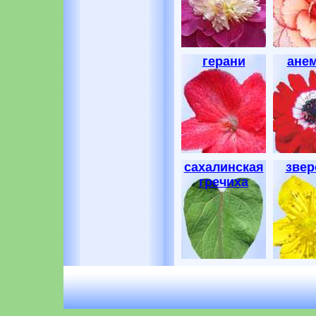
герани
ане
сахалинская
звер
гречиха