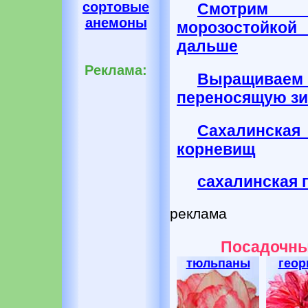
сортовые
Смотрим
анемоны
морозостойко
дальше
Реклама:
Выращива
переносящую зи
Сахалинска
корневищ
сахалинская 
реклама
Посадочны
тюльпаны
геор