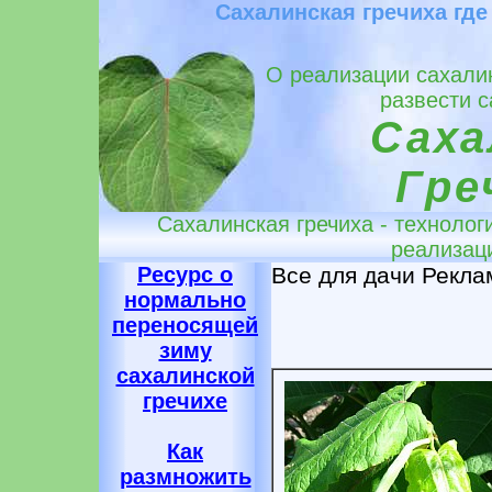
Сахалинская гречиха где
О реализации сахалин
развести с
Саха
Гре
Сахалинская гречиха - технологи
реализац
Ресурс о
Все для дачи Рекла
нормально
переносящей
зиму
сахалинской
гречихе
Как
размножить