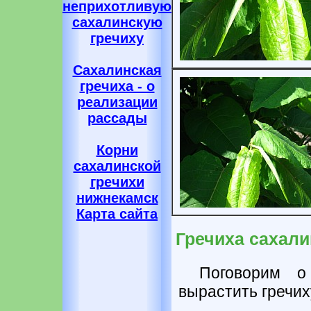
неприхотливую
сахалинскую
гречиху
Сахалинская
гречиха - о
реализации
рассады
Корни
сахалинской
гречихи
нижнекамск
Карта сайта
Гречиха сахали
Поговорим о
вырастить гречих