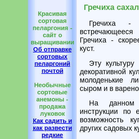
Гречиха сахал
Красивая
сортовая
Гречиха - 
пеларгония -
встречающееся
сайт о
Гречиха - скоре
выращивании
куст.
Об отправке
сортовых
Эту культуру
пеларгоний
почтой
декоративной ку
молоденькие ли
Необычные
сыром и в варено
сортовые
анемоны -
На данном
продажа
инструкции по 
луковок
возможность ку
Как садить и
других садовых к
как развести
редкие