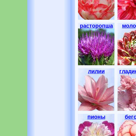
расторопша
моло
лилии
глади
пионы
бег