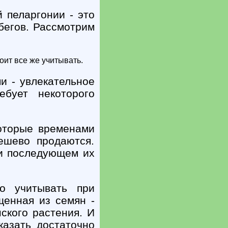
 пеларгонии - это
бегов. Рассмотрим
оит все же учитывать.
и - увлекательное
ебует некоторого
оторые временами
ешево продаются.
и последующем их
о учитывать при
щенная из семян -
ского растения. И
казать достаточно