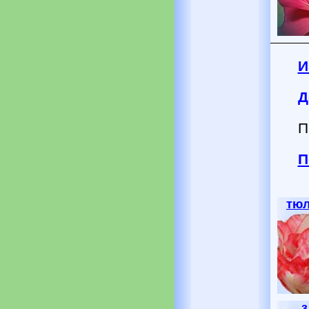
И
Д
П
П
тю
з