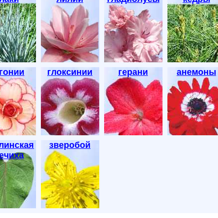
гонии
глоксинии
герани
анемоны
линская
зверобой
ечиха