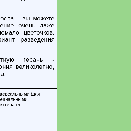
осла - вы можете
жение очень даже
немало цветочков.
риант разведения
тную герань -
ония великолепно,
а.
иверсальными (для
специальными,
я герани.