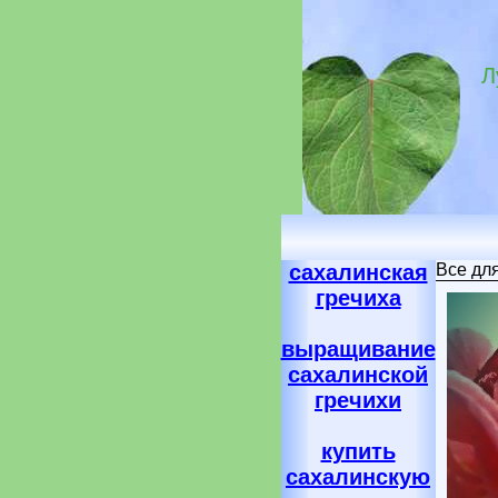
Л
сахалинская
Все дл
гречиха
выращивание
сахалинской
гречихи
купить
сахалинскую