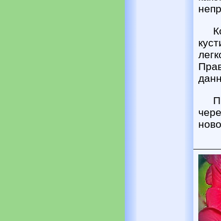
непр
К
кус
легк
Пра
данн
П
чере
ново