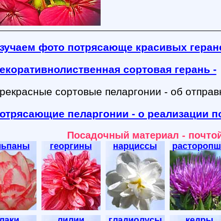
зучаем фото потрясающе красивых геран
екоративнолиственная сортовая герань -
рекрасные сортовые пеларгонии - об отправк
отрясающие пеларгонии - о реализации п
Посадочный материал - почто
льпаны
георгины
нарциссы
расторопш
лаки
лилии
гладиолусы
кедры