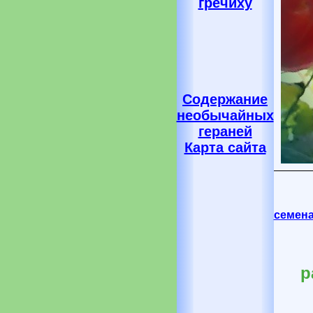
гречиху
Содержание
необычайных
гераней
Карта сайта
семена
р