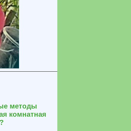
ные методы
ая комнатная
?