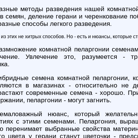
азные методы разведения нашей комнатной
в семян, деление герани и черенкование по
разные способы легкого разведения.
з этих не хитрых способов. Но - есть и нюансы, которые ст
азмножение комнатной пеларгонии семенам
ечение. Увлечение это, разумеется - тр
ка.
ибридные семена комнатной пеларгонии, к
вляются в магазинах - относительно не д
растают современные семена - хорошо. Пр
ржании, пеларгонии - могут загнить.
емаловажный нюанс, который желательн
тиях с этими семенами. Пеларгония, выра
о перенимает выбранные свойства материн
го цвета у герани станут цветочки - предс