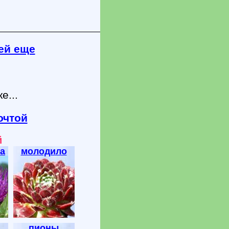
ей еще
е...
очтой
й
а
молодило
пионы