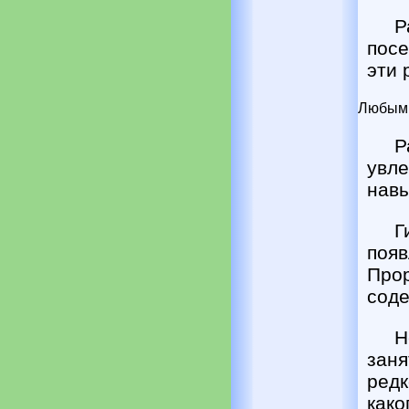
Р
посе
эти 
Любым и
Р
увл
навы
Г
поя
Про
соде
Н
заня
редк
како