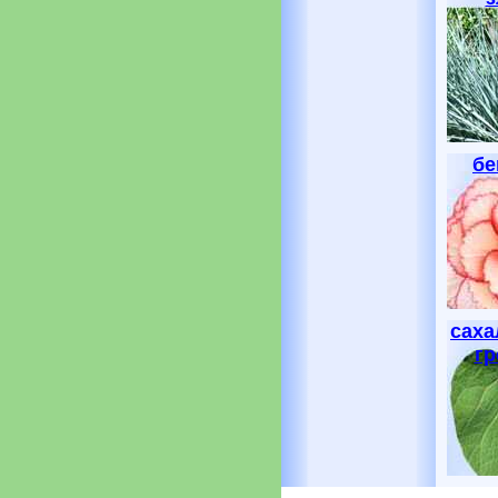
бе
саха
гр