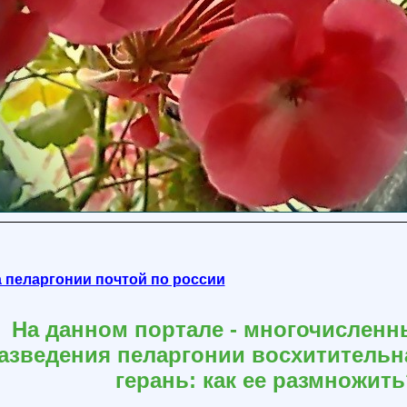
 пеларгонии почтой по россии
На данном портале - многочислен
азведения пеларгонии восхитительн
герань: как ее размножить