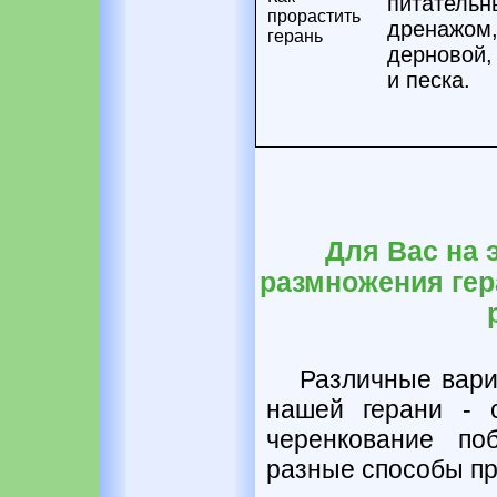
питательн
прорастить
дренажом,
герань
дерновой,
и песка.
Для Вас на 
размножения гер
Различные вари
нашей герани - 
черенкование по
разные способы пр