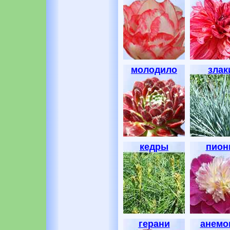
молодило
злак
кедры
пион
герани
анемо