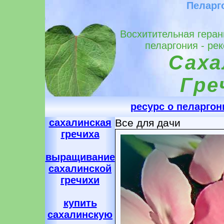
Пеларго
Восхитительная геран
пеларгония - ре
Саха
Гре
ресурс о пеларгон
сахалинская
Все для дачи
гречиха
выращивание
сахалинской
гречихи
купить
сахалинскую