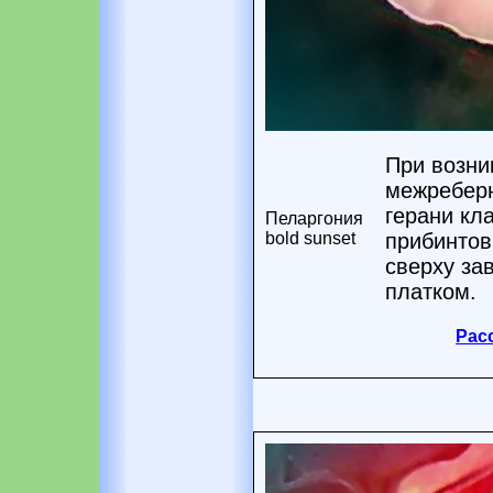
При возни
межреберн
герани кл
Пеларгония
bold sunset
прибинтов
сверху з
платком.
Рас