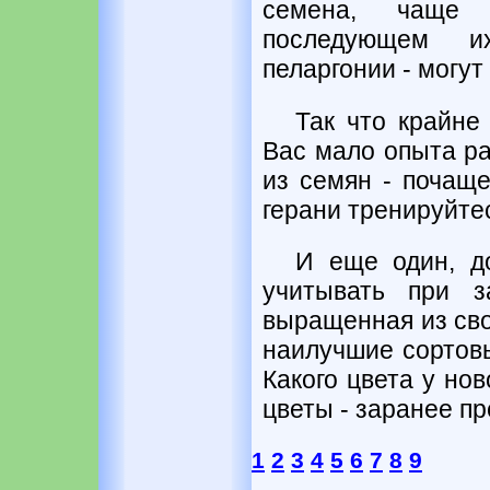
семена, чаще
последующем и
пеларгонии - могут
Так что крайне
Вас мало опыта ра
из семян - почащ
герани тренируйте
И еще один, д
учитывать при з
выращенная из сво
наилучшие сортовы
Какого цвета у но
цветы - заранее пр
1
2
3
4
5
6
7
8
9