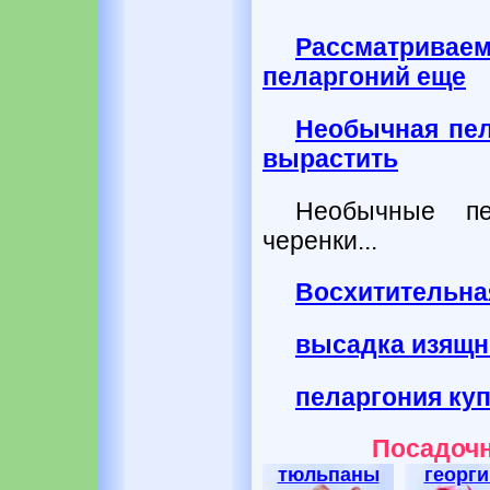
Рассматрив
пеларгоний еще
Необычная пел
вырастить
Необычные пе
черенки...
Восхитительная
высадка изящн
пеларгония куп
Посадочн
тюльпаны
георг