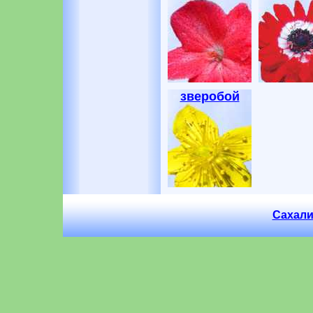
зверобой
Сахали